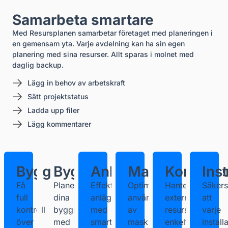
Samarbeta smartare
Med Resursplanen samarbetar företaget med planeringen i
en gemensam yta. Varje avdelning kan ha sin egen
planering med sina resurser. Allt sparas i molnet med
daglig backup.
Lägg in behov av arbetskraft
Sätt projektstatus
Ladda upp filer
Lägg kommentarer
Bygg
Byggservice
Anläggning
Maskin
Konsulte
Inst
Få
Planera
Effektivisera
Optimera
Hantera
Säkerst
full
dina
anläggningsprojekt
användningen
externa
att
kontroll
byggserviceuppdrag
med
av
resurser
varje
över
med
smart
maskiner
enkelt.
install