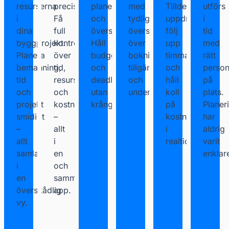
resurserna
precision.
planering
med
Tilldela
utförs
i
Få
och
tydlig
uppdrag,
i
dina
full
översikt.
översikt
följ
tid
byggprojekt.
kontroll
Håll
över
upp
med
Planera
över
budget
bokningar,
timmar
rätt
bemanning,
tid,
och
tillgänglighet
och
person
tid
resurser
deadlines
och
håll
på
och
och
utan
underhållsbehov.
koll
plats.
projekt
kostnader
krångel.
på
Planer
smidigt
–
kostnader
har
–
allt
i
aldrig
allt
i
realtid.
varit
samlat
en
enklar
i
och
en
samma
överskådlig
app.
vy.